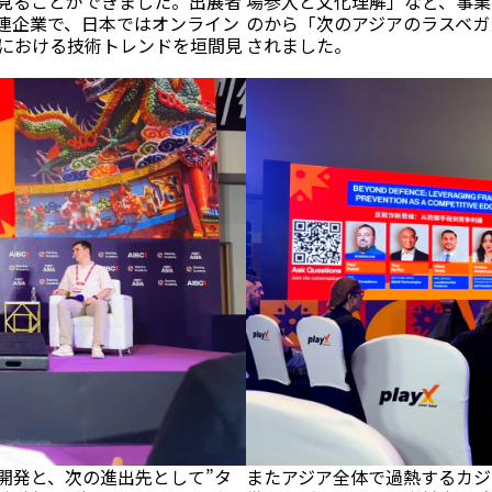
見ることができました。出展者
場参入と文化理解」など、事業
関連企業で、日本ではオンライン
のから「次のアジアのラスベガ
における技術トレンドを垣間見
されました。
開発と、次の進出先として”タ
またアジア全体で過熱するカジ