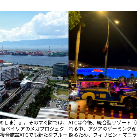
めしま）』。そのすぐ隣では、
ATCは今後、統合型リゾート
。大阪ベイリアのメガプロジェク
れる中、アジアのゲーミング産
型複合施設ATCでも新たなブルー
探るため、フィリピン・マニラで開