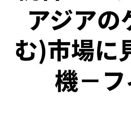
アジアの
む)市場に
機－フ