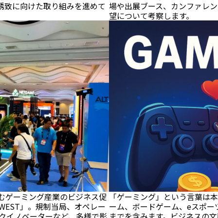
誘致に向けた取り組みを進めて
場や出展ブース、カンファレン
望について考察します。
ノを含むゲーミング産業のビジネス促
「ゲーミング」という言葉は本
 WEST」。規制当局、オペレー
ーム、ボードゲーム、eスポー
クイノベーターなど、多様で影
までを含みます。ビジネスの文