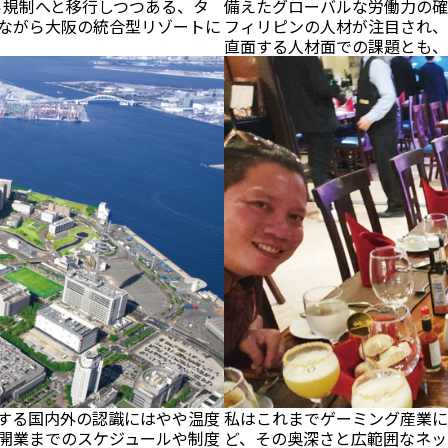
ら規制へと移行しつつある、タ
備えたグローバルな労働力の確
ながら大阪の統合型リゾートに
フィリピンの人材が注目され、
直面する人材面での課題とも、
対する国内外の認識にはやや温度
私はこれまでゲーミング産業に
開業までのスケジュールや制度
ど、その奥深さと広範囲なネッ